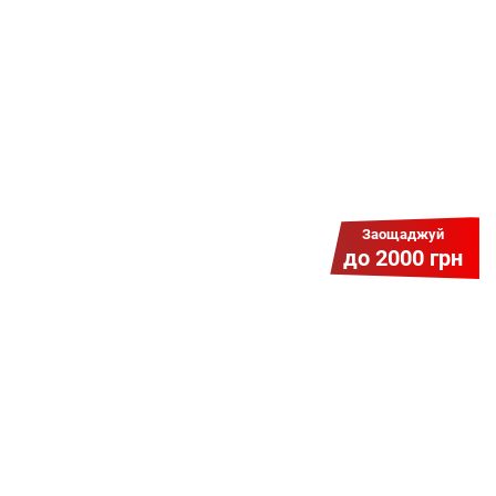
наперед. Ми подаруємо тобі
додаткові місяці.
Заощаджуй
до 2000 грн
Гіга Гривня v 2.0
Мабуть, це наша наймасштабніша
акція для нових підключень!
Платіть разово за підключення, і
користуйтесь Гігабітом всього за 1
грн/міс УВЕСЬ цей рік до 01.01.2027
року!