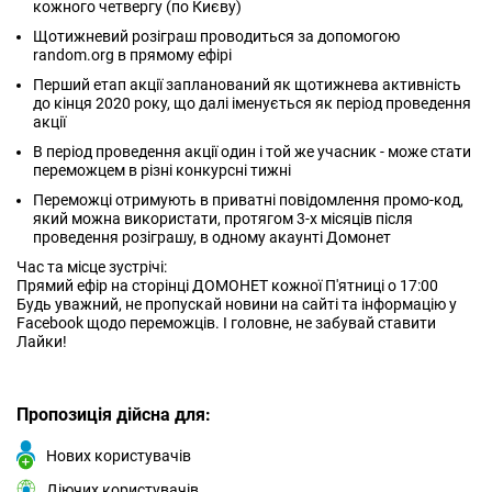
кожного четвергу (по Києву)
Щотижневий розіграш проводиться за допомогою
random.org в прямому ефірі
Перший етап акції запланований як щотижнева активність
до кінця 2020 року, що далі іменується як період проведення
акції
В період проведення акції один і той же учасник - може стати
переможцем в різні конкурсні тижні
Переможці отримують в приватні повідомлення промо-код,
який можна використати, протягом 3-х місяців після
проведення розіграшу, в одному акаунті Домонет
Час та місце зустрічі:
Прямий ефір на сторінці ДОМОНЕТ кожної П'ятниці о 17:00
Будь уважний, не пропускай новини на сайті та інформацію у
Facebook щодо переможців. І головне, не забувай ставити
Лайки!
Пропозиція дійсна для:
Нових користувачів
Діючих користувачів