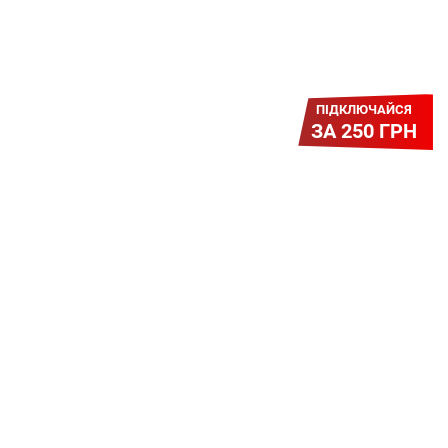
ПІДКЛЮЧАЙСЯ
ЗА 250 ГРН
Легкий Старт
Легендарне підключення за
зниженою вартістю повертається.
Без додаткових передплат.
Пропозиція обмежена - поспішай