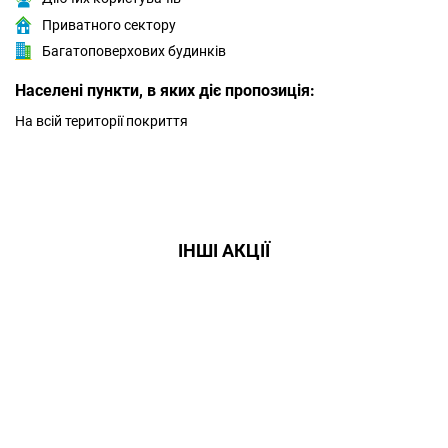
Приватного сектору
Багатоповерхових будинків
Населені пункти, в яких діє пропозиція:
На всій території покриття
ІНШІ АКЦІЇ
Даруємо УСІМ додаткові
місяці Інтернету!
Бажаєш заощадити та отримати
знижку? Оплати домашній Інтернет