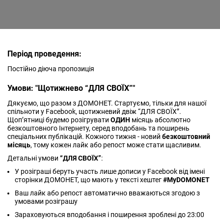
Період проведення:
Постійно діюча пропозиція
Умови: "Щотижнево “ДЛЯ СВОЇХ”"
Дякуємо, що разом з ДОМОНЕТ. Стартуємо, тільки для нашої
спільноти у Facebook, щотижневий двіж “ДЛЯ СВОЇХ”.
Щоп’ятниці будемо розігрувати
ОДИН
місяць абсолютно
безкоштовного Інтернету, серед вподобань та поширень
спеціальних публікацій. Кожного тижня - новий
безкоштовний
місяць
, тому кожен лайк або репост може стати щасливим.
Детальні умови
“ДЛЯ СВОЇХ”
:
У розіграші беруть участь лише дописи у Facebook від імені
сторінки ДОМОНЕТ, що мають у тексті хештег
#MyDOMONET
Ваш лайк або репост автоматично вважаються згодою з
умовами розіграшу
Зараховуються вподобання і поширення зроблені до 23:00