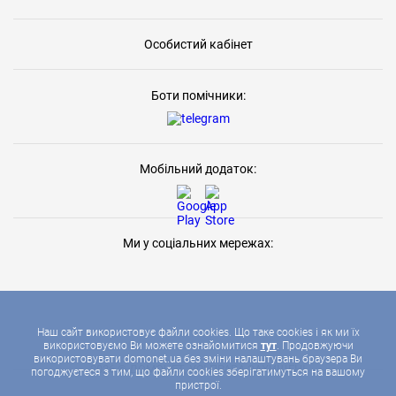
Особистий кабінет
Боти помічники:
Мобільний додаток:
Ми у соціальних мережах:
Наш сайт використовує файли cookies. Що таке cookies і як ми їх
використовуємо Ви можете ознайомитися
тут
. Продовжуючи
використовувати domonet.ua без зміни налаштувань браузера Ви
2026 © ДОМОНЕТ, УСІ ПРАВА ЗАХИЩЕНІ
погоджуєтеся з тим, що файли cookies зберігатимуться на вашому
пристрої.