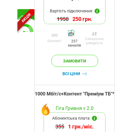
Вартість підключення:
АКЦІЯ
1950
250 грн.
Синхронна
Безліміт
257
швидкість
каналів
ВСІ ЦІНИ
1000 Мбіт/с+Контент "Преміум ТБ"*
Гіга Гривня v 2.0
Абонентська плата:
355
1 грн./міс.