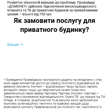
Розвиток технологій вирішив цю проблему. Провайдер
«ДОМОНЕТ» здійснює підключення високошвидкісного
інтернету та ТБ до приватних будинків за привабливими
цінами — всього від 750 грн.
Як замовити послугу для
приватного будинку?
Більше
* Приведення Провайдером програмного додатку на обладнанні у стан,
який надає Абонентові доступ до Сервісу (Контенту) відбувається за
заявкою Абонента. Контент – аудіовізуальні твори (фільми, серіали,
анімаційні твори, тощо), що зберігаються на або показ яких
забезпечується через сервер Партнера. Партнер (Контент -партнер) –
Товариства з обмеженою відповідальністю “Омега ТВ”, що працює під ТМ
Omega , в інтересах, за допомогою та за рахунок якого здійснюється
комплекс організаційних, технічних та правових заходів щодо
агрегування контенту Правовласників (як лінійного так і нелінійного) з