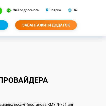
On-line допомога
Боярка
UA
ЗАВАНТАЖИТИ ДОДАТОК
И ПРОВАЙДЕРА
аційних послуг (постанова КМУ №761 від