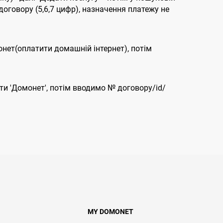
договору (5,6,7 цифр), назначення платежу не
онет(оплатити домашній інтернет), потім
ти 'Домонет', потім вводимо № договору/id/
MY DOMONET