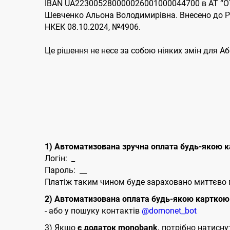
IBAN UA223005280000026001000044700 в АТ “ОТ
Шевченко Альона Володимирівна. Внесено до Ре
НКЕК 08.10.2024, №4906.
Це рішення не несе за собою ніяких змін для А
1) Автоматизована зручна оплата будь-якою к
Логін: _
Пароль: __
Платіж таким чином буде зараховано миттєво п
2) Автоматизована оплата будь-якою карткою 
- або у пошуку контактів
@domonet_bot
3) Якщо
є додаток monobank,
потрібно натиснути