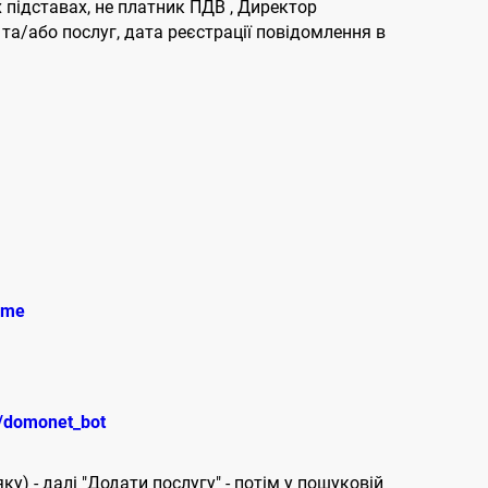
 підставах, не платник ПДВ , Директор
а/або послуг, дата реєстрації повідомлення в
.me
e/domonet_bot
ку) - далі "Додати послугу" - потім у пошуковій