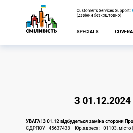
-
Customer`s Services Support:
(дзвінки безкоштовно)
SPECIALS
COVERA
З 01.12.202
УВАГА! З 01.12 відбудеться заміна сторони П
ЄДРПОУ 45637438 Юр.адреса: 01103, місто Киї