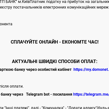
П БАНК” м.КиївПлатник податку на прибуток на загальних
єстру постачальників електронних комунікаційних мереж т
бонента
CПЛАЧУЙТЕ
ОНЛАЙН - ЕКОНОМТЕ ЧАС!
АКТУАЛЬНІ ШВИДКІ СПОСОБИ ОПЛАТ:
арткою банку через особистий кабінет
https://my.domonet
ісля оплати.
банку через Telegram bot - посилання
https://telegram.m
 "Інші платежі", далі - "Комуналка" - "Додати адресу"(будь-я