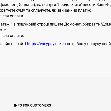
 'Домонет'(Domonet), натиснути 'Продовжити' ввести Ваш № 
орегуєте суму та сплачуєте, як звичайний платіж.
ісля оплати.
латежі", в пошуковій строці пишете Домонет, обираєте "Дом
єте.
ісля оплати.
нлайн на сайті
https://easypay.ua/ua
потрібно у пошуку знай
INFO FOR CUSTOMERS