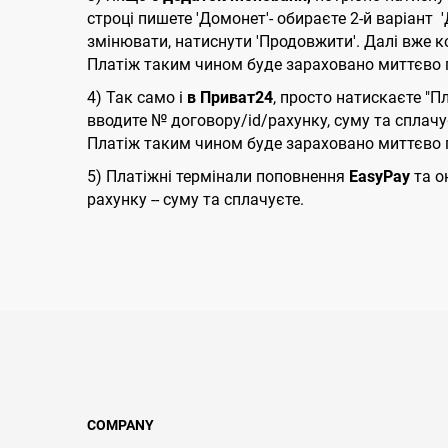
строці пишете 'Домонет'- обираєте 2-й варіант
змінювати, натиснути 'Продовжити'. Далі вже к
Платіж таким чином буде зараховано миттєво п
4) Так само і
в Приват24
, просто натискаєте "П
вводите № договору/id/рахунку, суму та сплачу
Платіж таким чином буде зараховано миттєво п
5) Платіжні термінали поповнення
EasyPay
та о
рахунку -- суму та сплачуєте.
COMPANY