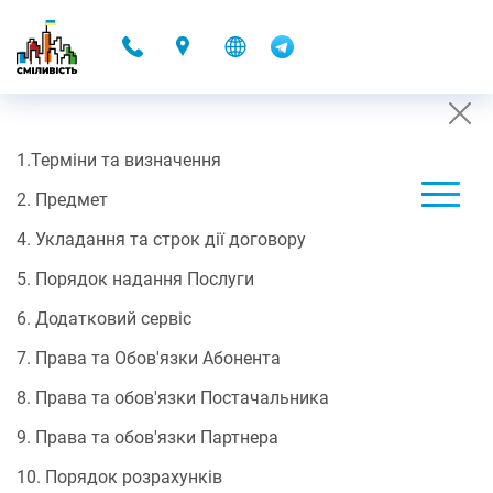
-
1.Терміни та визначення
CONTRACT OFFER
2. Предмет
07.10.2025 16:48
4. Укладання та строк дії договору
Договір-оферти
5. Порядок надання Послуги
ПУБЛІЧНИЙ ДОГОВІР
6. Додатковий сервіс
про надання електронних комунікаційних послуг доступу до
мережі Інтернет/ДОМОНЕТ
7. Права та Обов'язки Абонента
8. Права та обов'язки Постачальника
Цей договір є офіційною пропозицією (офертою) ТОВ "ІТ
9. Права та обов'язки Партнера
ІННОВАЦІЇ 2020" Постачальника, якого внесено до
Реєстр
постачальників електронних комунікаційних мереж та/або
10. Порядок розрахунків
послуг, дата реєстрації повідомлення в НКЕК 08.08.2022,