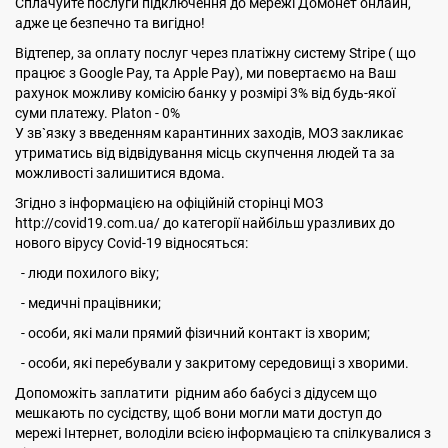
Сплачуйте послуги підключення до мережі Домонет онлайн,
адже це безпечно та вигідно!
Відтепер, за оплату послуг через платіжну систему Stripe ( що
працює з Google Pay, та Apple Pay), ми повертаємо на Ваш
рахунок можливу комісію банку у розмірі 3% від будь-якої
суми платежу. Platon - 0%
У зв`язку з введенням карантинних заходів, МОЗ закликає
утриматись від відвідування місць скупчення людей та за
можливості залишитися вдома.
Згідно з інформацією на офіційній сторінці МОЗ
http://covid19.com.ua/ до категорії найбільш уразливих до
нового вірусу Covid-19 відносяться:
- люди похилого віку;
- медичні працівники;
- особи, які мали прямий фізичний контакт із хворим;
- особи, які перебували у закритому середовищі з хворими.
Допоможіть заплатити рідним або бабусі з дідусем що
мешкають по сусідству, щоб вони могли мати доступ до
мережі Інтернет, володіли всією інформацією та спілкувалися з