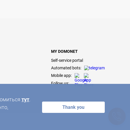
MY DOMONET
Self-service portal
Automated bots:
Mobile app:
Follow us:
акомиться
тут
.
что,
Thank you