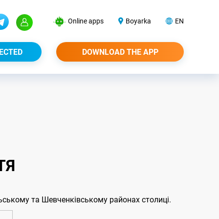
Online apps
Boyarka
EN
ECTED
DOWNLOAD THE APP
ТЯ
ьському та Шевченківському районах столиці.