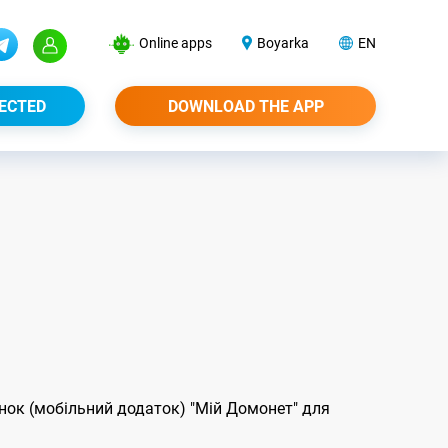
Online apps
Boyarka
EN
ECTED
DOWNLOAD THE APP
нок (мобільний додаток) "Мій Домонет" для